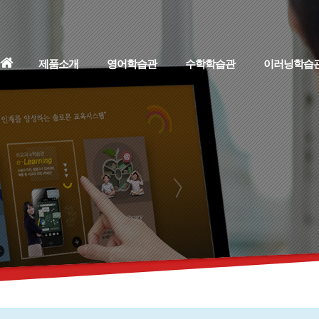
홈
제품소개
영어학습관
수학학습관
이러닝학습
으
로