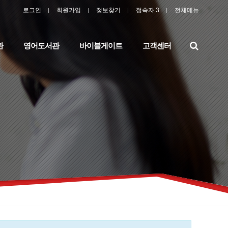
로그인
회원가입
정보찾기
접속자 3
전체메뉴
검
관
영어도서관
바이블게이트
고객센터
색