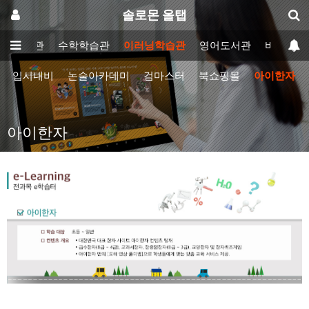
솔로몬 올탭
영어학습관
수학학습관
이러닝학습관
영어도서관
바이블게
입시내비
논술아카데미
검마스터
북쇼핑몰
아이한자
아이한자