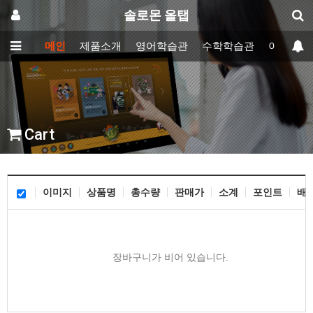
솔로몬 올탭
메인
제품소개
영어학습관
수학학습관
이러닝학
Cart
이미지
상품명
총수량
판매가
소계
포인트
배
장바구니가 비어 있습니다.