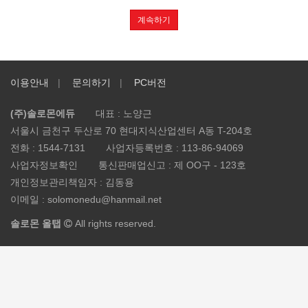
계속하기
이용안내
문의하기
PC버전
(주)솔로몬에듀
대표 : 노양근
서울시 금천구 두산로 70 현대지식산업센터 A동 T-204호
전화 :
1544-7131
사업자등록번호 :
113-86-94069
사업자정보확인
통신판매업신고 :
제 OO구 - 123호
개인정보관리책임자 : 김동용
이메일 :
solomonedu@hanmail.net
솔로몬 올탭
All rights reserved.