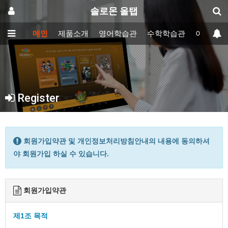
솔로몬 올탭
메인
제품소개
영어학습관
수학학습관
이러닝학
Register
회원가입약관 및 개인정보처리방침안내의 내용에 동의하셔
야 회원가입 하실 수 있습니다.
회원가입약관
제1조 목적