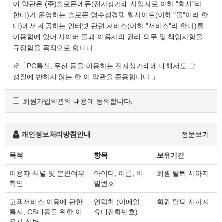
이 약관은 (주)솔로몬에듀(전자상거래 사업자로 이하 "회사"라
한다)가 운영하는 솔로몬 영수성경탭 웹사이트(이하 "몰"이라 한
다)에서 제공하는 인터넷 관련 서비스(이하 "서비스"라 한다)를
이용함에 있어 사이버 몰과 이용자의 권리·의무 및 책임사항을
규정함을 목적으로 합니다.
※「PC통신, 무선 등을 이용하는 전자상거래에 대해서도 그
성질에 반하지 않는 한 이 약관을 준용합니다.」
회원가입약관의 내용에 동의합니다.
제2조 정의
"몰" 이란 "회사"가 재화 또는 용역(이하 "재화 등" 이라 함)
을 이용자에게 제공하기 위하여 컴퓨터등 정보통신설비를
개인정보처리방침안내
전문보기
이용하여 재화 등을 거래할 수 있도록 설정한 가상의
영업장을 말하며, 아울러 사이버몰을 운영하는 사업자의
목적
항목
보유기간
의미로도 사용합니다.
"이용자"란 "몰"에 접속하여 이 약관에 따라 "몰"이
이용자 식별 및 본인여부
아이디, 이름, 비
회원 탈퇴 시까지
확인
밀번호
제공하는 서비스를 받는 회원 및 비회원을 말합니다.
'회원'이라 함은 “몰”에 회원등록을 한 자로서, 계속적으로
고객서비스 이용에 관한
연락처 (이메일,
회원 탈퇴 시까지
"몰"이 제공하는 서비스를 이용할 수 있는 자를 말합니다.
통지, CS대응을 위한 이
휴대전화번호)
'비회원'이라 함은 회원에 가입하지 않고 "몰"이 제공하는
용자 식별