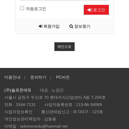
자동로그인
로그인
회원가입
정보찾기
메인으로
이용안내
문의하기
PC버전
(주)솔로몬에듀
대표 : 노양근
서울시 금천구 두산로 70 현대지식산업센터 A동 T-204호
전화 :
1544-7131
사업자등록번호 :
113-86-94069
사업자정보확인
통신판매업신고 :
제 OO구 - 123호
개인정보관리책임자 : 김동용
이메일 :
solomonedu@hanmail.net