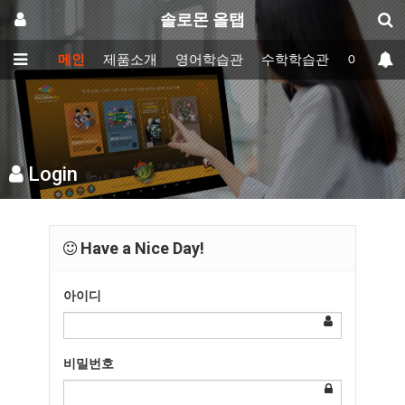
솔로몬 올탭
메인
제품소개
영어학습관
수학학습관
이러닝학
Login
Have a Nice Day!
아이디
비밀번호